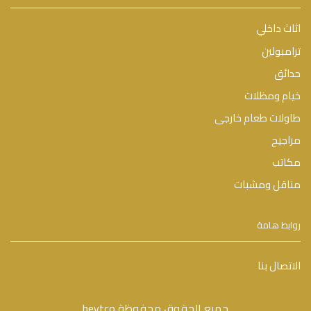
اثاث داخلي
ترامبولين
حدائق
خيام ومظلات
طاولات طعام خارجى
مراجيح
مكاتب
مناقل ومشبات
روابط هامة
الاتصال بنا
جميع الحقوق محفوظة beytco